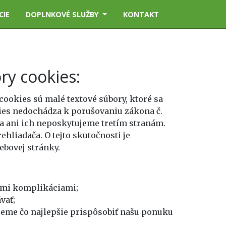
CIE
DOPLNKOVÉ SLUŽBY
KONTAKT
ry cookies:
cookies sú malé textové súbory, ktoré sa
kies nedochádza k porušovaniu zákona č.
a ani ich neposkytujeme tretím stranám.
hliadača. O tejto skutočnosti je
ebovej stránky.
šími komplikáciami;
vať;
ôžeme čo najlepšie prispôsobiť našu ponuku