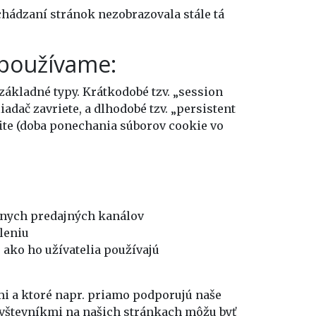
echádzaní stránok nezobrazovala stále tá
 používame:
základné typy. Krátkodobé tzv. „session
iadač zavriete, a dlhodobé tzv. „persistent
nite (doba ponechania súborov cookie vo
znych predajných kanálov
leniu
ako ho užívatelia používajú
mi a ktoré napr. priamo podporujú naše
návštevníkmi na našich stránkach môžu byť