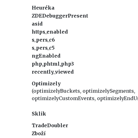
Heuréka
ZDEDebuggerPresent
asid
https_enabled
s_pers_c6
s_pers_c5
ngEnabled
php,phtml,php3
recently_viewed
Optimizely
(optimizelyBuckets, optimizelySegments,
optimizelyCustomEvents, optimizelyEndUs
Sklik
TradeDoubler
Zboží