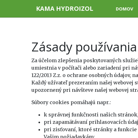
KAMA HYDROIZOL
DOMOV
Zásady používania
Za účelom zlepšenia poskytovaných služieb
umiestnia v počítači alebo zariadení pri 
122/2013 Z.z. o ochrane osobných údajov,
Každý užívateľ prezeraním našej webovej st
upozornený pri návšteve našej webovej str
Súbory cookies pomáhajú napr.:
k správnej funkčnosti našich stráno
pri zapamätávaní prihlasovacích údaj
pri zisťovaní, ktoré stránky a funkci
Vašim požiadavkám;