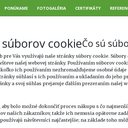
PONÚKAME
FOTOGALÉRIA
CERTIFIKÁTY
REFEREN
 súborov cookie
Čo sú súbo
 pre Vás využívajú naše stránky súbory cookie. Súbory 
návšteve našej webovej stránky. Používaním súborov coo
 nakoľko ich používaním nezhromažďujeme osobné údaje 
ránky súhlasí s ich používaním a ukladaním do jeho pre
ánky a svoj súhlas prejavuje ďalším prezeraním našej w
k, aby bolo možné dokončiť proces nákupu s čo najmen
ov našich zákazníkov, takže ich nemusia opätovne zadá
e používajú návštevníci najčastejšie; na základe toho m