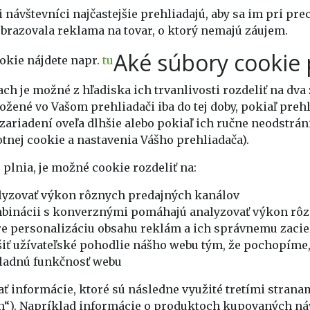
 návštevníci najčastejšie prehliadajú, aby sa im pri pr
obrazovala reklama na tovar, o ktorý nemajú záujem.
Aké súbory cookie
okie nájdete napr.
tu
h je možné z hľadiska ich trvanlivosti rozdeliť na dva 
ožené vo Vašom prehliadači iba do tej doby, pokiaľ prehl
zariadení oveľa dlhšie alebo pokiaľ ich ručne neodstrá
tnej cookie a nastavenia Vášho prehliadača).
 plnia, je možné cookie rozdeliť na:
lyzovať výkon rôznych predajných kanálov
ombinácii s konverznými pomáhajú analyzovať výkon rô
re personalizáciu obsahu reklám a ich správnemu zacie
iť užívateľské pohodlie nášho webu tým, že pochopíme, 
ákladnú funkčnosť webu
 informácie, ktoré sú následne využité tretími strana
trán“). Napríklad informácie o produktoch kupovaných 