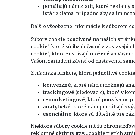
pomáhajú nám zistiť, ktoré reklamy si
istá reklama, prípadne aby sa im nez
Ďalšie všeobecné informácie k súborom co
Súbory cookie používané na našich stránkac
cookie“ ktoré sú iba dočasné a zostávajú ul
cookie“, ktoré zostávajú uložené vo Vašom 
Vašom zariadení závisí od nastavenia samo
Z hľadiska funkcie, ktorú jednotlivé cookie
konverzné
, ktoré nám umožňujú ana
trackingové
(sledovacie), ktoré v k
remarketingové
, ktoré používame p
analytické
, ktoré nám pomáhajú zvýš
esenciálne
, ktoré sú dôležité pre z
Niektoré súbory cookie môžu zhromažďovať
reklamné aktivity (tzv. „cookie tretích s